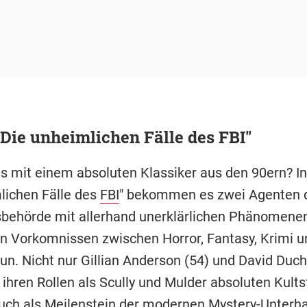
 Die unheimlichen Fälle des FBI"
s mit einem absoluten Klassiker aus den 90ern? In
lichen Fälle des
FBI
" bekommen es zwei Agenten 
sbehörde mit allerhand unerklärlichen Phänomene
en Vorkomnissen zwischen Horror, Fantasy, Krimi u
tun. Nicht nur Gillian Anderson (54) und David Duc
 ihren Rollen als Scully und Mulder absoluten Kults
 auch als Meilenstein der modernen Mystery-Unterha