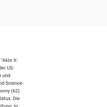
 "Akte X:
der US-
n und
nd Science-
hovny (62)
tatus. Die
ltung. In