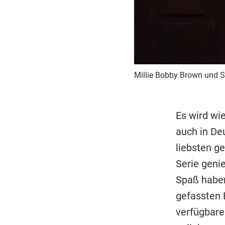
Millie Bobby Brown und Sad
Es wird wi
auch in De
liebsten g
Serie geni
Spaß haben
gefassten 
verfügbare