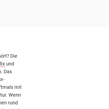
ört? Die
lix
und
n. Das
or-
ftmals mit
tur. Wenn
hen rund