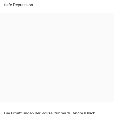
tiefe Depression.
Die Ermittlungen der
Polizei
führen zu André (Ulrich