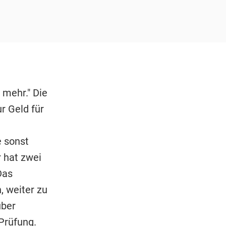
 mehr." Die
r Geld für
e sonst
 hat zwei
Das
, weiter zu
über
 Prüfung.