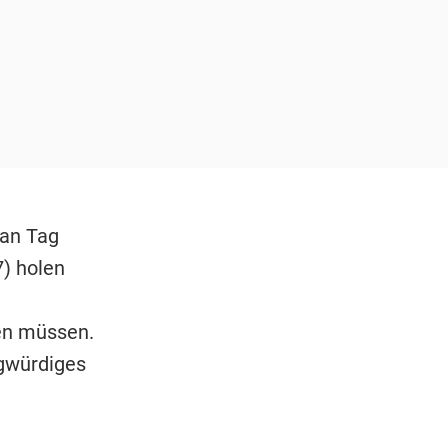
 an Tag
) holen
ren müssen.
agwürdiges