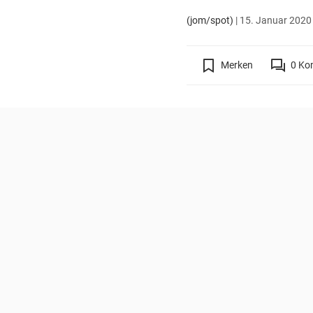
(jom/spot)
|
15. Januar 2020 
Merken
0
Ko