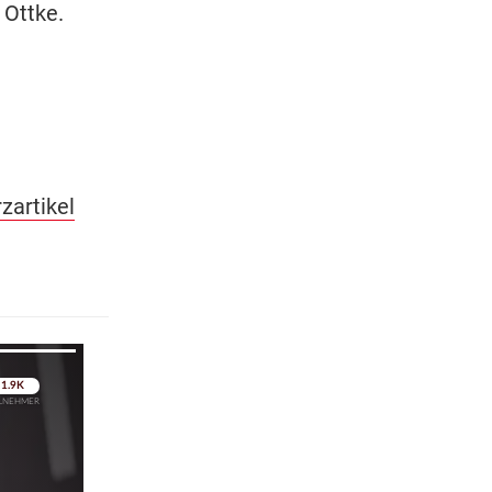
 Ottke.
zartikel
pringen