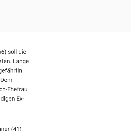
) soll die
ten. Lange
gefährtin
. Dem
och-Ehefrau
ldigen Ex-
hner (41)