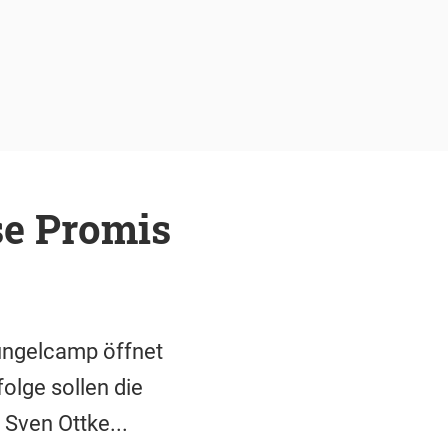
se Promis
hungelcamp öffnet
olge sollen die
Sven Ottke...