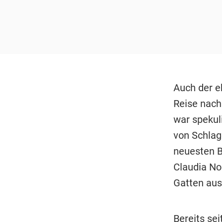
Auch der e
Reise nac
war spekul
von Schlag
neuesten B
Claudia Nor
Gatten aus
Bereits se