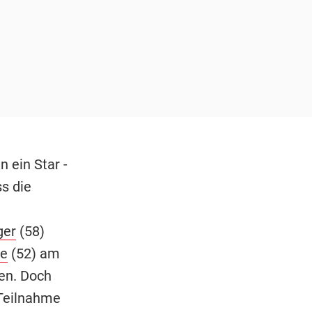
 ein Star -
s die
ger
(58)
ke
(52) am
en. Doch
 Teilnahme