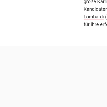
große Karr
Kandidaten
Lombardi
(
für ihre er