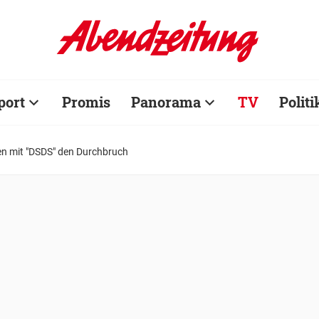
port
Promis
Panorama
TV
Politi
en mit "DSDS" den Durchbruch