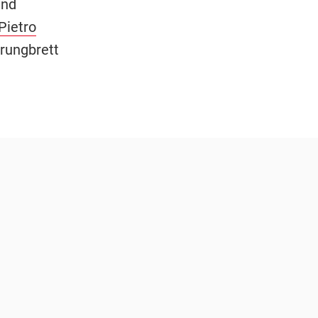
und
Pietro
prungbrett