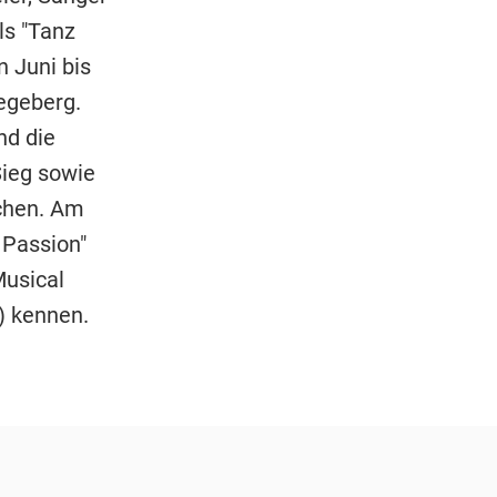
ls "Tanz
n Juni bis
egeberg.
nd die
Sieg sowie
uchen. Am
e Passion"
Musical
6) kennen.