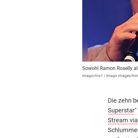
Sowohl Ramon Roselly als 
imago/mix1 / imago images/Hor
Die zehn be
Superstar
"
Stream via
Schlummert