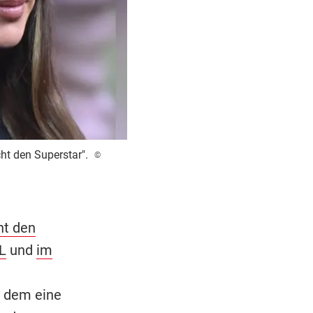
ht den Superstar".
©
ht den
L
und
im
, dem eine