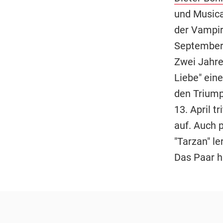
und Musical
der Vampire
September 
Zwei Jahre
Liebe" ein
den Triump
13. April t
auf. Auch 
"Tarzan" le
Das Paar 