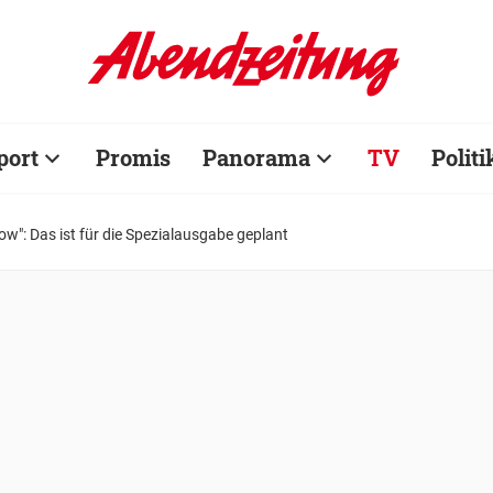
port
Promis
Panorama
TV
Politi
ow": Das ist für die Spezialausgabe geplant