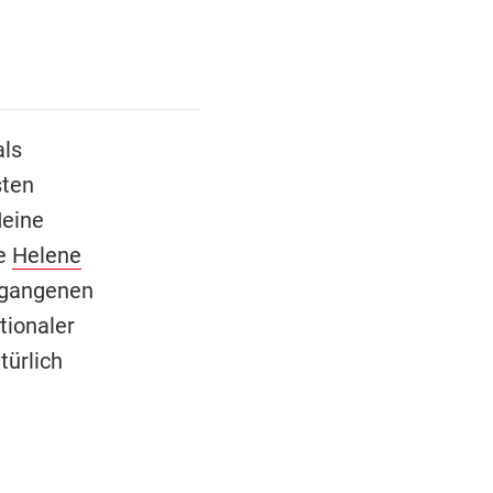
als
sten
Meine
de
Helene
ergangenen
tionaler
türlich