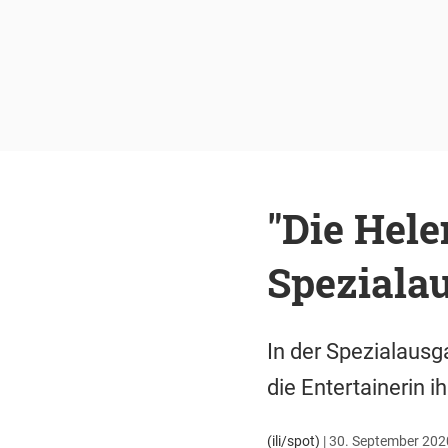
"Die Hele
Speziala
In der Spezialaus
die Entertainerin i
(ili/spot)
|
30. September 2020