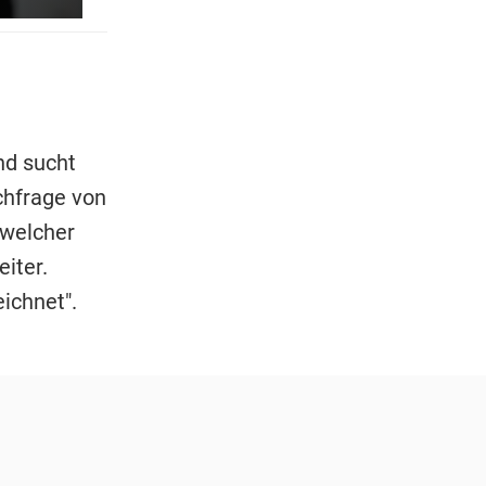
nd sucht
achfrage von
 welcher
eiter.
ichnet".