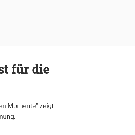
t für die
ten Momente" zeigt
anung.