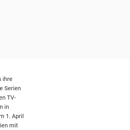
 ihre
e Serien
den TV-
n in
 1. April
ien mit