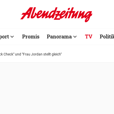
port
Promis
Panorama
TV
Politi
ck Check" und "Frau Jordan stellt gleich"