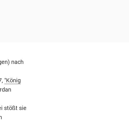
lgen) nach
7,
"König
ordan
i stößt sie
h