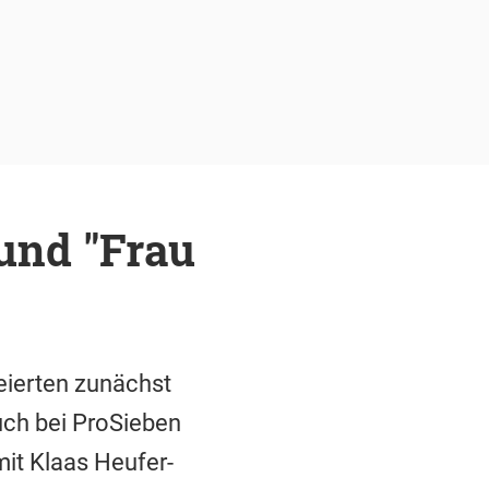
 und "Frau
eierten zunächst
uch bei ProSieben
mit Klaas Heufer-