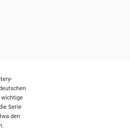
tery-
 deutschen
e wichtige
ie Serie
etwa den
n.