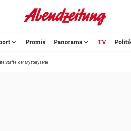
port
Promis
Panorama
TV
Politi
ite Staffel der Mysteryserie