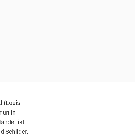
d (Louis
nun in
andet ist.
d Schilder,