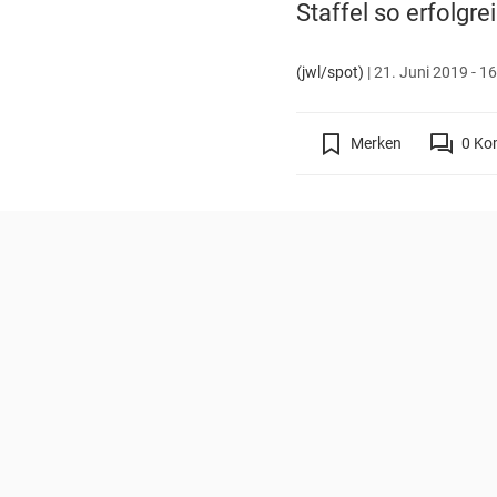
Staffel so erfolgre
(jwl/spot)
|
21. Juni 2019 - 1
Merken
0
Ko