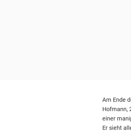
Am Ende de
Hofmann, 22
einer mani
Er sieht a