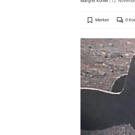
Margret Köhler
|
12. November
Merken
0
Ko