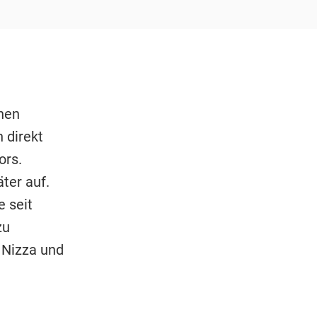
nen
 direkt
ors.
ter auf.
e seit
zu
, Nizza und