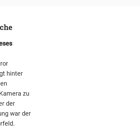
rche
ieses
ror
gt hinter
ten
e Kamera zu
er der
ung war der
feld.