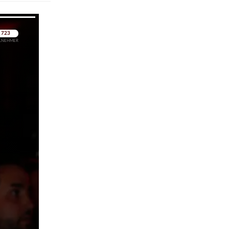
pringen
pringen