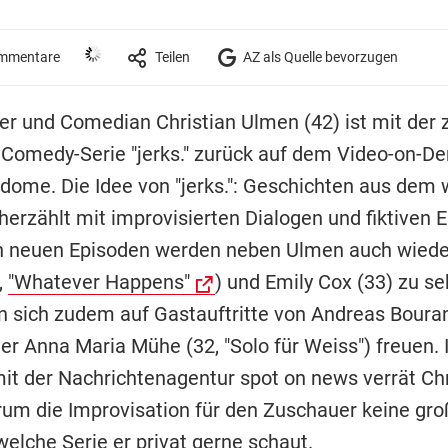
mmentare
Teilen
AZ als Quelle bevorzugen
er und Comedian Christian Ulmen (42) ist mit der 
r Comedy-Serie "jerks." zurück auf dem Video-on-D
dome. Die Idee von "jerks.": Geschichten aus dem
herzählt mit improvisierten Dialogen und fiktiven 
n neuen Episoden werden neben Ulmen auch wiede
,
"Whatever Happens"
) und Emily Cox (33) zu se
n sich zudem auf Gastauftritte von Andreas Bouran
der Anna Maria Mühe (32, "Solo für Weiss") freuen.
mit der Nachrichtenagentur spot on news verrät Chr
um die Improvisation für den Zuschauer keine gro
welche Serie er privat gerne schaut.