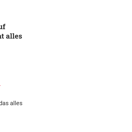
uf
t alles
das alles