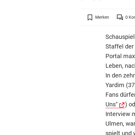
Merken
0
Ko
Schauspiel
Staffel de
Portal max
Leben, nac
In den zeh
Yardim (37
Fans dürfe
Uns"
) o
Interview 
Ulmen, war
spielt und 