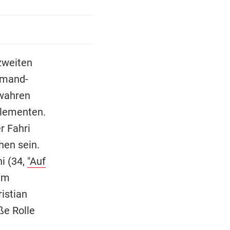
zweiten
emand-
 wahren
Elementen.
r Fahri
hen sein.
i (34,
"Auf
 Im
istian
ße Rolle