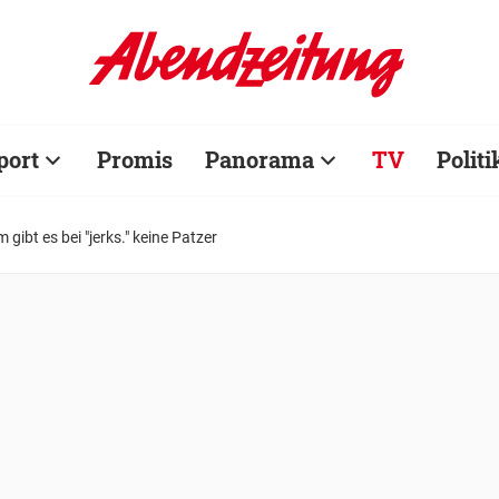
port
Promis
Panorama
TV
Politi
gibt es bei "jerks." keine Patzer