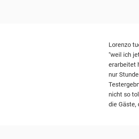
Lorenzo tue
"weil ich j
erarbeitet 
nur Stunde
Testergebn
nicht so to
die Gäste, 