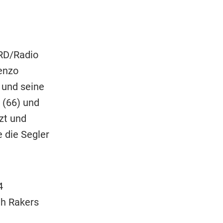
NRD/Radio
enzo
 und seine
 (66) und
zt und
 die Segler
4
th Rakers