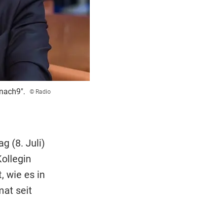
nach9".
© Radio
g (8. Juli)
ollegin
, wie es in
mat seit