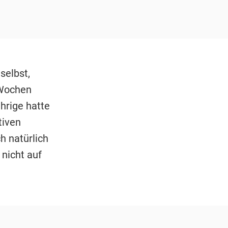
selbst,
 Wochen
ährige hatte
tiven
h natürlich
 nicht auf