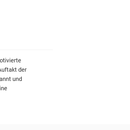
tivierte
Auftakt der
rannt und
ine