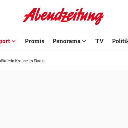
port
Promis
Panorama
TV
Politi
läuferin Krause im Finale