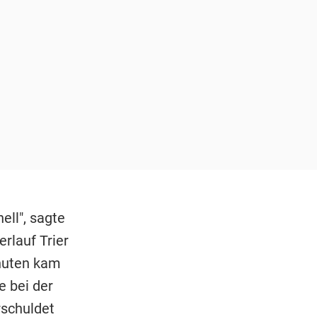
ell", sagte
rlauf Trier
inuten kam
e bei der
schuldet