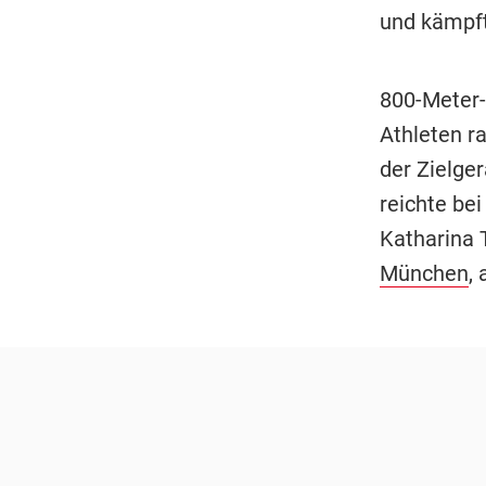
und kämpfte
800-Meter-
Athleten r
der Zielger
reichte be
Katharina 
München
,