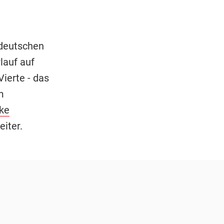
 deutschen
lauf auf
ierte - das
m
ke
eiter.