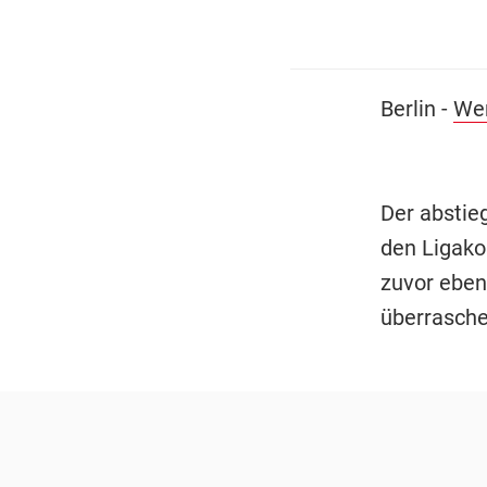
Berlin -
We
Der abstie
den Ligak
zuvor eben
überrasche