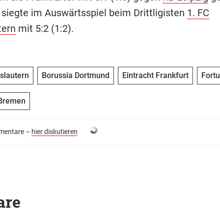
 siegte im Auswärtsspiel beim Drittligisten
1. FC
tern
mit 5:2 (1:2).
rslautern
Borussia Dortmund
Eintracht Frankfurt
Fortu
Bremen
entare –
hier diskutieren
are