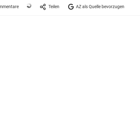
mmentare
Teilen
AZ als Quelle bevorzugen