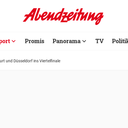
port
Promis
Panorama
TV
Politi
rt und Düsseldorf ins Viertelfinale