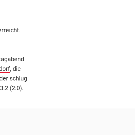
rreicht.
stagabend
dorf
, die
der schlug
3:2 (2:0).