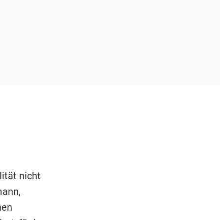
ität nicht
mann,
hen