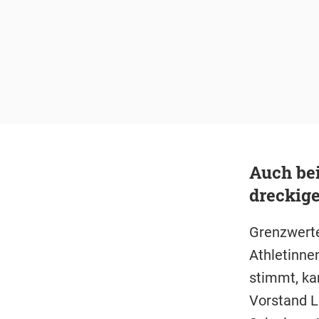
Auch be
dreckig
Grenzwerte
Athletinne
stimmt, ka
Vorstand L