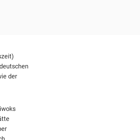
zeit)
 deutschen
ie der
piwoks
ätte
ber
ch