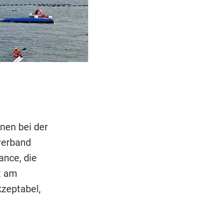
nen bei der
verband
ance, die
t am
kzeptabel,