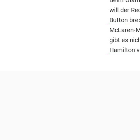
will der R
Button
brec
McLaren-Me
gibt es ni
Hamilton
v