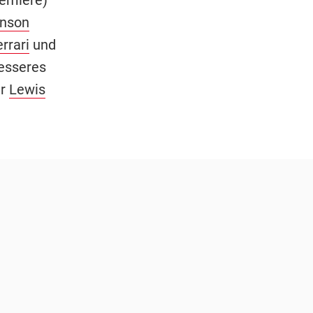
nson
rrari
und
esseres
er
Lewis