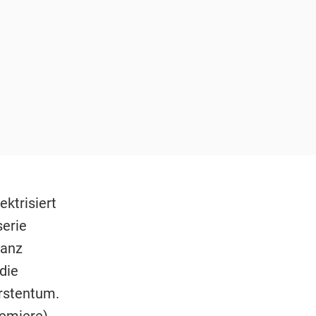
ktrisiert
serie
ganz
die
ürstentum.
emiere)