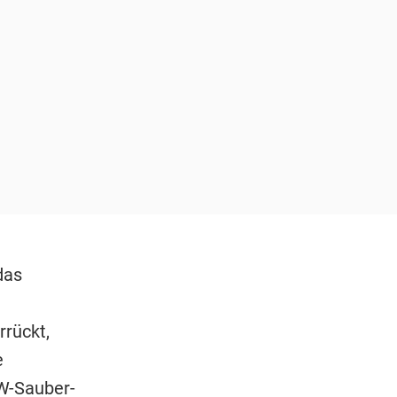
das
rrückt,
e
MW-Sauber-