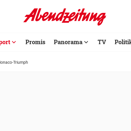
port
Promis
Panorama
TV
Politi
 Monaco-Triumph