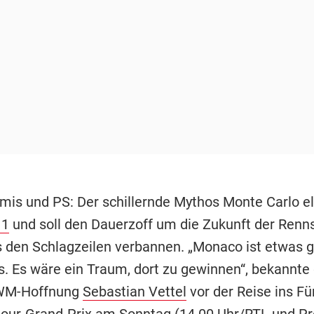
mis und PS: Der schillernde Mythos Monte Carlo ele
 1
und soll den Dauerzoff um die Zukunft der Renn
s den Schlagzeilen verbannen. „Monaco ist etwas 
. Es wäre ein Traum, dort zu gewinnen“, bekannte 
WM-Hoffnung
Sebastian Vettel
vor der Reise ins F
ur-Grand-Prix am Sonntag (14.00 Uhr/RTL und Pr