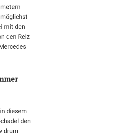
lometern
 möglichst
i mit den
ton den Reiz
-Mercedes
immer
 in diesem
ochadel den
ow drum