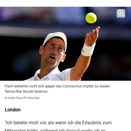
Plant weiterhin nicht sich gegen das Coronavirus impfen zu lassen:
Tennis-Star Novak Djokovic.
© Adam Davy/PA Wire/dpa
London
"Ich bereite mich vor, als wenn ich die Erlaubnis zum
Mitspielen hätte, während ich darauf warte, ob es