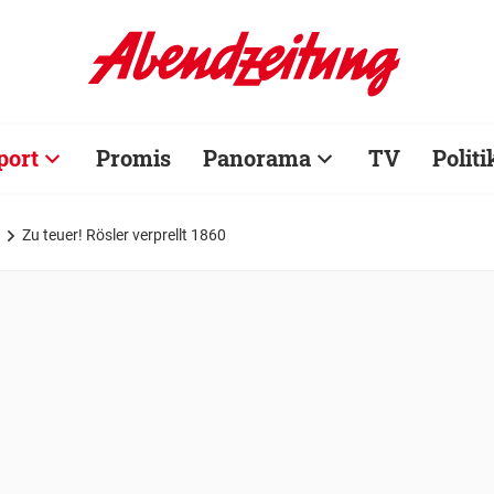
port
Promis
Panorama
TV
Politi
Zu teuer! Rösler verprellt 1860