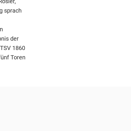
ösler,
ng sprach
in
bnis der
n TSV 1860
fünf Toren