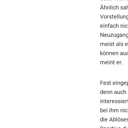
Ähnlich sah
Vorstellun
einfach ni
Neuzugang 
meist als 
können au
meint er.
Fest einge
denn auch 
interessier
bei ihm nic
die Ablöse