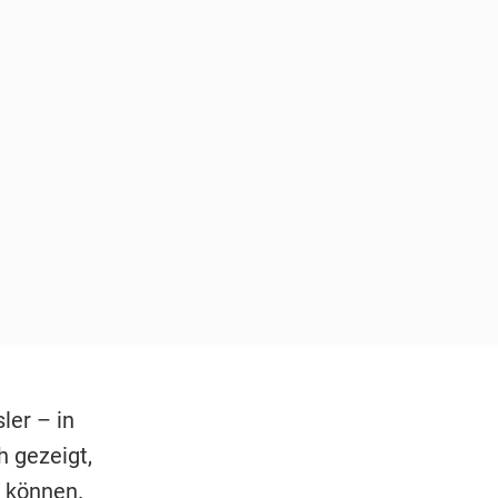
ler – in
h gezeigt,
e können.