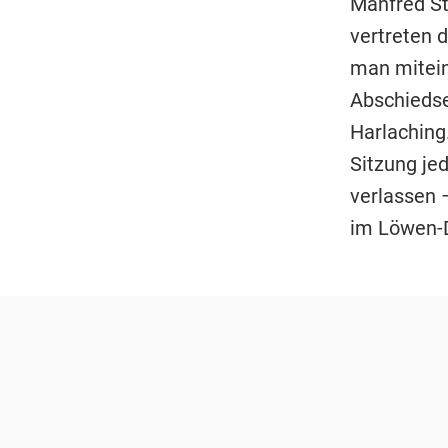
Manfred St
vertreten 
man mitei
Abschiedse
Harlaching.
Sitzung je
verlassen 
im Löwen-