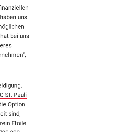
inanziellen
r haben uns
 möglichen
hat bei uns
teres
rnehmen“,
eidigung,
C St. Pauli
die Option
eit sind,
ein Etoile