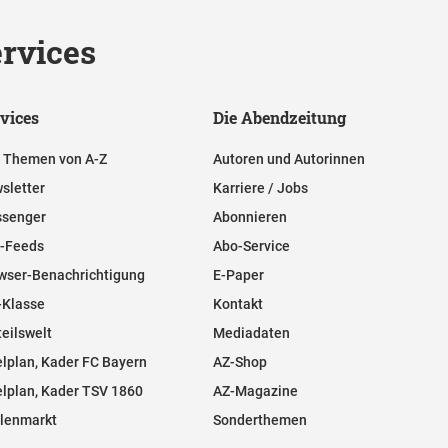
rvices
vices
Die Abendzeitung
e Themen von A-Z
Autoren und Autorinnen
sletter
Karriere / Jobs
senger
Abonnieren
-Feeds
Abo-Service
wser-Benachrichtigung
E-Paper
-Klasse
Kontakt
teilswelt
Mediadaten
elplan, Kader FC Bayern
AZ-Shop
elplan, Kader TSV 1860
AZ-Magazine
llenmarkt
Sonderthemen