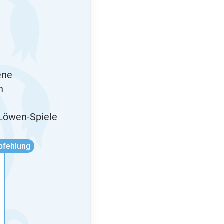
ene
n
 Löwen-Spiele
pfehlung