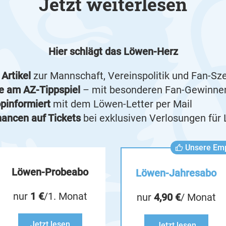
Jetzt weiterlesen
Hier schlägt das Löwen-Herz
 Artikel
zur Mannschaft, Vereinspolitik und Fan-Sz
e am AZ-Tippspiel
– mit besonderen Fan-Gewinne
opinformiert
mit dem Löwen-Letter per Mail
ancen auf Tickets
bei exklusiven Verlosungen für
Unsere Em
Löwen-Probeabo
Löwen-Jahresabo
nur
1 €
/1. Monat
nur
4,90 €
/ Monat
Jetzt lesen
Jetzt lesen