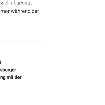
ziell abgesagt
Humor während der
B
isburger
ng mit der