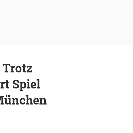
 Trotz
t Spiel
 München