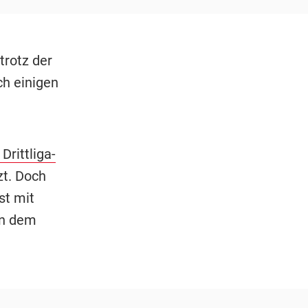
trotz der
ch einigen
 Drittliga-
zt. Doch
st mit
in dem