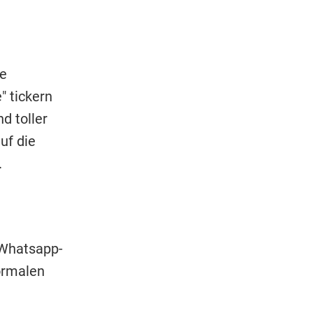
ie
" tickern
d toller
uf die
.
 Whatsapp-
ormalen