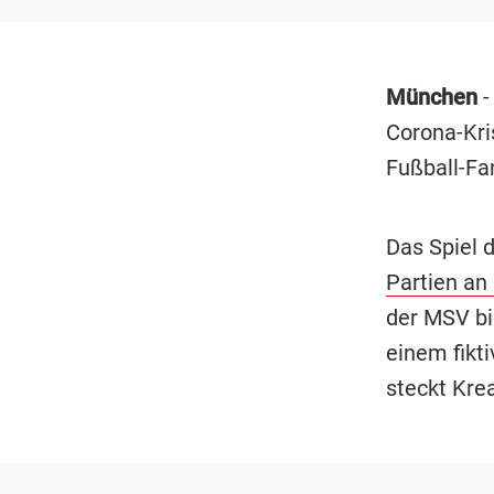
München
-
Corona-Kri
Fußball-Fa
Das Spiel 
Partien an
der MSV bi
einem fikt
steckt Krea