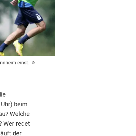
nnheim ernst.
©
die
 Uhr) beim
eau? Welche
? Wer redet
äuft der