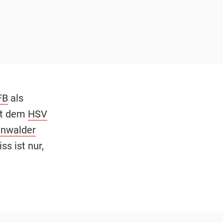
FB
als
it dem
HSV
nwalder
s ist nur,