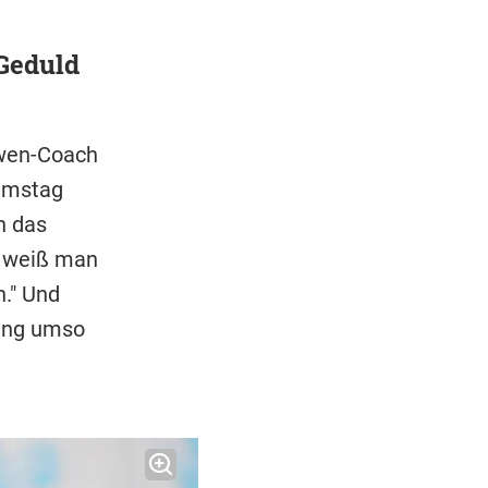
Geduld
öwen-Coach
Samstag
h das
l weiß man
." Und
sing umso