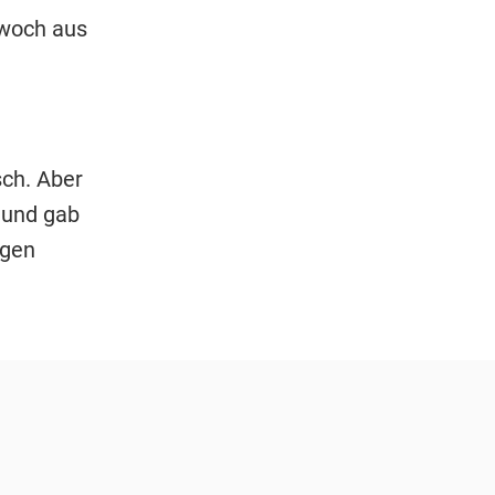
twoch aus
sch. Aber
a und gab
igen