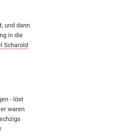
t, und dann
ng in die
l Scharold
en - löst
ter waren
echzigs
r