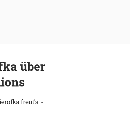
fka über
dions
erofka freut's -