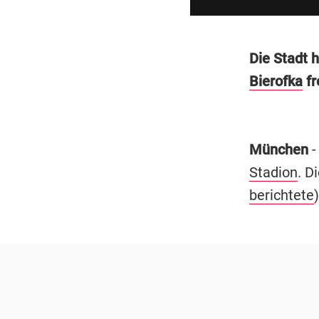
Die Stadt 
Bierofka
fr
München
-
Stadion
. D
berichtete
)