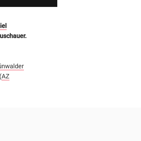
iel
Zuschauer.
ünwalder
(
AZ