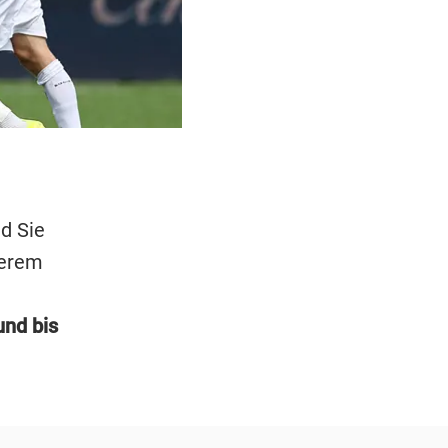
d Sie
serem
und bis