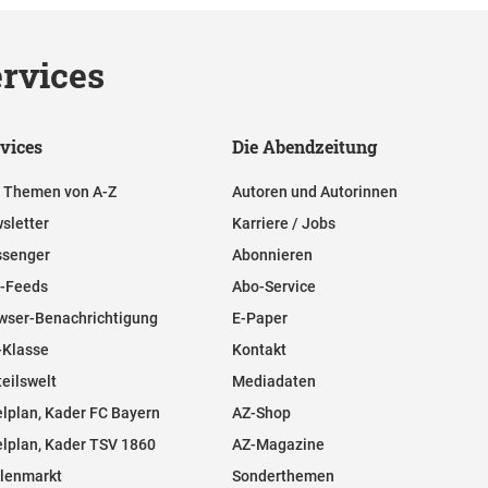
rvices
vices
Die Abendzeitung
e Themen von A-Z
Autoren und Autorinnen
sletter
Karriere / Jobs
senger
Abonnieren
-Feeds
Abo-Service
wser-Benachrichtigung
E-Paper
-Klasse
Kontakt
teilswelt
Mediadaten
elplan, Kader FC Bayern
AZ-Shop
elplan, Kader TSV 1860
AZ-Magazine
llenmarkt
Sonderthemen