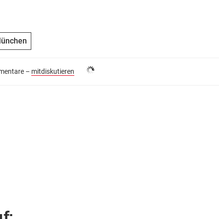
München
entare –
mitdiskutieren
f: