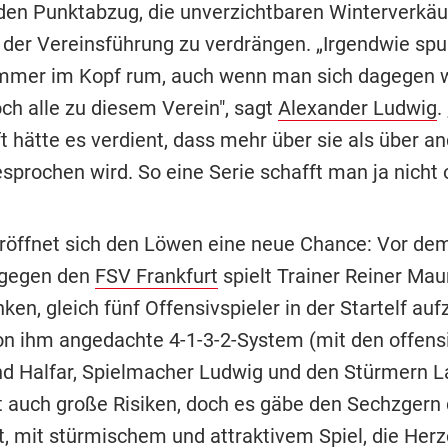
 den Punktabzug, die unverzichtbaren Winterverkäu
 der Vereinsführung zu verdrängen. „Irgendwie sp
mmer im Kopf rum, auch wenn man sich dagegen w
ch alle zu diesem Verein", sagt
Alexander Ludwig
.
 hätte es verdient, dass mehr über sie als über a
prochen wird. So eine Serie schafft man ja nicht o
röffnet sich den Löwen eine neue Chance: Vor de
 gegen den
FSV Frankfurt
spielt Trainer Reiner Mau
n, gleich fünf Offensivspieler in der Startelf auf
von ihm angedachte 4-1-3-2-System (mit den offen
nd Halfar, Spielmacher Ludwig und den Stürmern L
gt auch große Risiken, doch es gäbe den Sechzgern 
t, mit stürmischem und attraktivem Spiel, die Herz