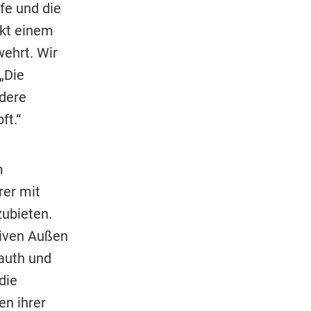
fe und die
ukt einem
ehrt. Wir
 „Die
ndere
ft.“
m
rer mit
zubieten.
siven Außen
auth und
die
en ihrer