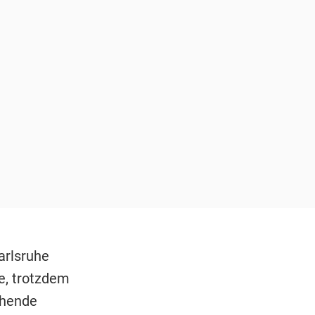
arlsruhe
e, trotzdem
ohende