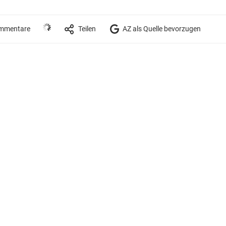
mmentare
Teilen
AZ als Quelle bevorzugen