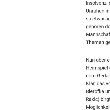
Insolvenz,
Unruhen in
so etwas i
gehören do
Mannschaft
Themen ges
Nun aber e
Heimspiel
dem Gedanke
Klar, das 
Bierofka u
Rakic) bir
Möglichkei