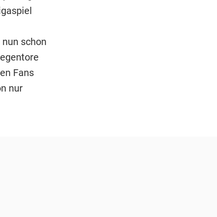
igaspiel
r nun schon
Gegentore
ren Fans
on nur