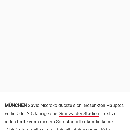
MÜNCHEN
Savio Nsereko duckte sich. Gesenkten Hauptes
verließ der 20-Jährige das
Grünwalder Stadion
. Lust zu
reden hatte er an diesem Samstag offenkundig keine.
„Nein“, stammelte er nur, „ich will nichts sagen. Kein