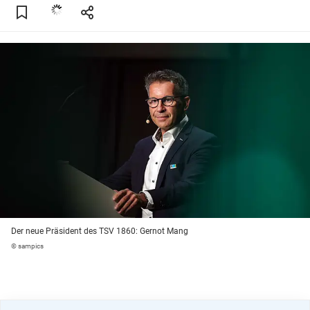
Der neue Präsident des TSV 1860: Gernot Mang
© sampics