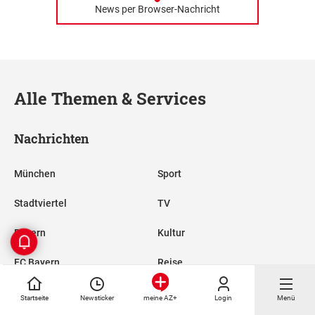
News per Browser-Nachricht
Alle Themen & Services
Nachrichten
München
Sport
Stadtviertel
TV
Bayern
Kultur
FC Bayern
Reise
TSV 1860
Nachhaltigkeit
Startseite
Newsticker
Login
Menü
meine AZ+