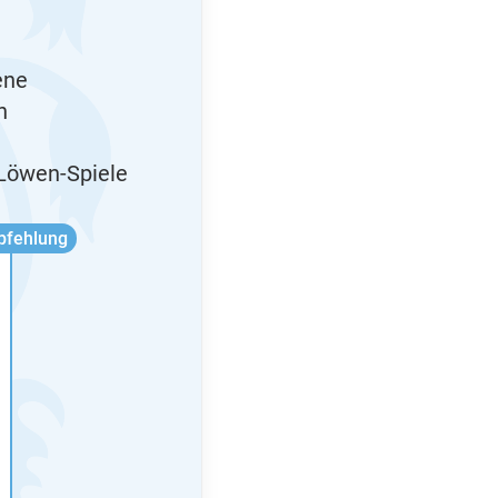
ene
n
 Löwen-Spiele
pfehlung