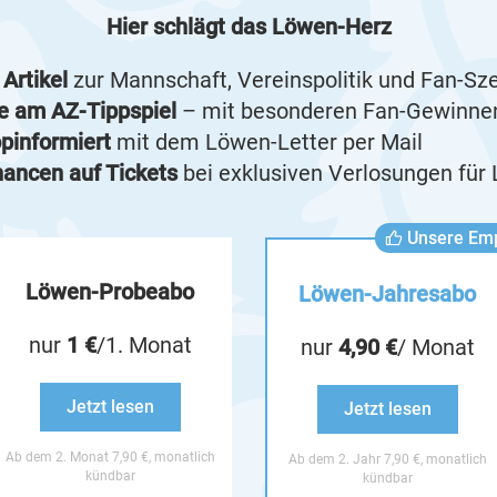
Hier schlägt das Löwen-Herz
 Artikel
zur Mannschaft, Vereinspolitik und Fan-Sz
e am AZ-Tippspiel
– mit besonderen Fan-Gewinne
opinformiert
mit dem Löwen-Letter per Mail
ancen auf Tickets
bei exklusiven Verlosungen für
Unsere Em
Löwen-Probeabo
Löwen-Jahresabo
nur
1 €
/1. Monat
nur
4,90 €
/ Monat
Jetzt lesen
Jetzt lesen
Ab dem 2. Monat 7,90 €, monatlich
Ab dem 2. Jahr 7,90 €, monatlich
kündbar
kündbar