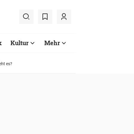
k
Kultur
Mehr
eht es?