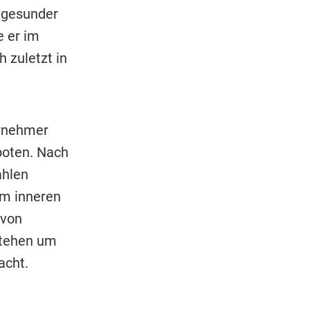
 gesunder
e er im
h zuletzt in
rnehmer
boten. Nach
ahlen
em inneren
 von
stehen um
acht.