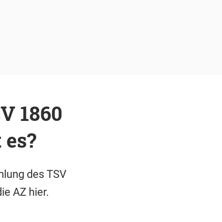
V 1860
 es?
mlung des TSV
ie AZ hier.