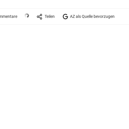
mmentare
Teilen
AZ als Quelle bevorzugen