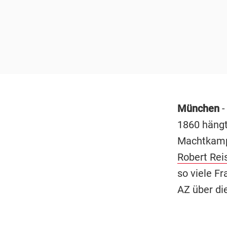
München
-
1860 hängt
Machtkampf
Robert Rei
so viele Fr
AZ über di