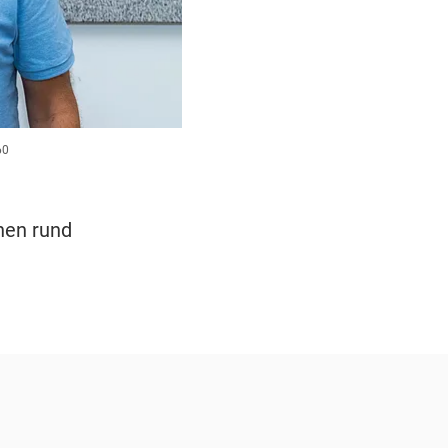
60
nen rund