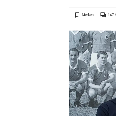
Merken
147
K