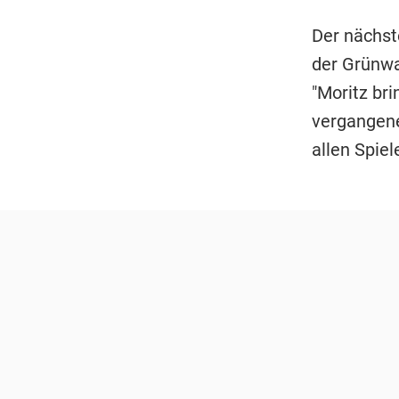
Der nächst
der Grünwa
"Moritz br
vergangene
allen Spie