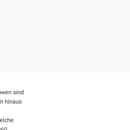
öwen sind
en hinaus
welche
860