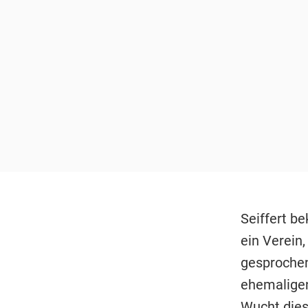
Seiffert b
ein Verein
gesprochen 
ehemaligen
Wucht dies