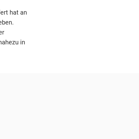
ert hat an
eben.
er
nahezu in