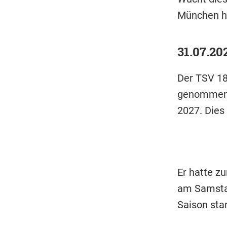
München he
31.07.20
Der TSV 18
genommen. 
2027. Dies
Er hatte z
am Samstag
Saison sta