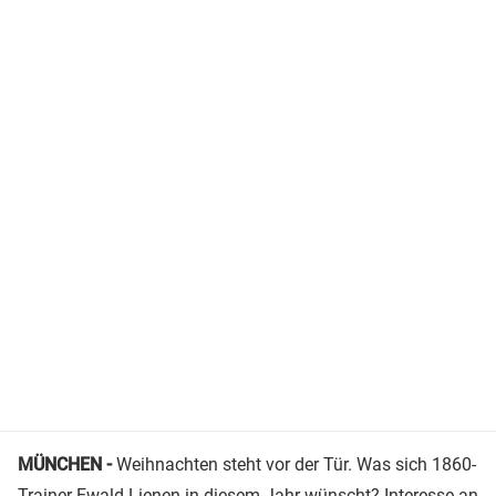
MÜNCHEN -
Weihnachten steht vor der Tür. Was sich 1860-
Trainer
Ewald Lienen
in diesem Jahr wünscht? Interesse an