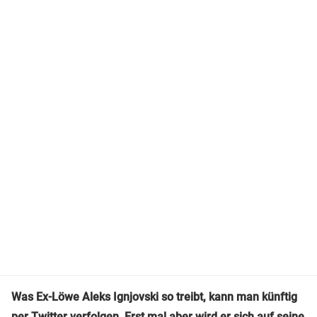
Was Ex-Löwe Aleks Ignjovski so treibt, kann man künftig
per
Twitter
verfolgen. Erst mal aber wird er sich auf seine