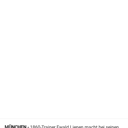
MÜNCHEN -
1860-Trainer
Ewald Lienen
macht bei seinen