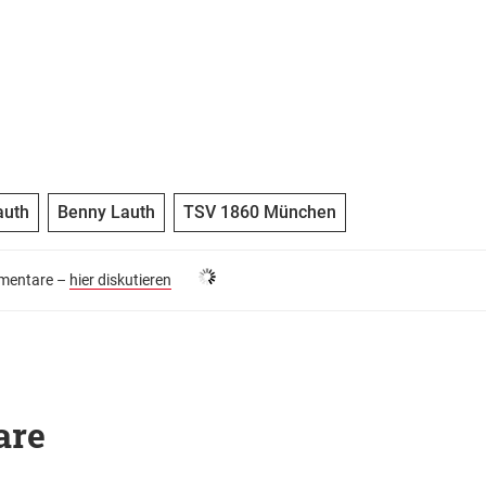
auth
Benny Lauth
TSV 1860 München
entare –
hier diskutieren
are