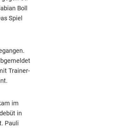
abian Boll
as Spiel
gegangen.
 abgemeldet
t Trainer-
nt.
(kam im
debüt in
. Pauli