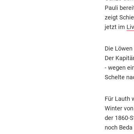
Pauli berei
zeigt Schi
jetzt im
Li
Die Löwen 
Der Kapitä
- wegen ei
Schelte nac
Für Lauth 
Winter von
der 1860-S
noch Beda 