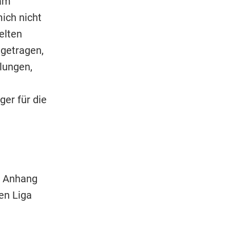
 am
ich nicht
elten
igetragen,
lungen,
er für die
r Anhang
en Liga