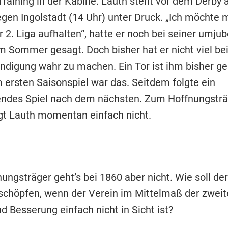
raining in der Kabine. Lauth steht vor dem Derby
gen Ingolstadt (14 Uhr) unter Druck. „Ich möchte m
r 2. Liga aufhalten“, hatte er noch bei seiner umjub
m Sommer gesagt. Doch bisher hat er nicht viel be
ndigung wahr zu machen. Ein Tor ist ihm bisher ge
m ersten Saisonspiel war das. Seitdem folgte ein
ndes Spiel nach dem nächsten. Zum Hoffnungsträg
t Lauth momentan einfach nicht.
ungsträger geht’s bei 1860 aber nicht. Wie soll de
schöpfen, wenn der Verein im Mittelmaß der zweit
 Besserung einfach nicht in Sicht ist?