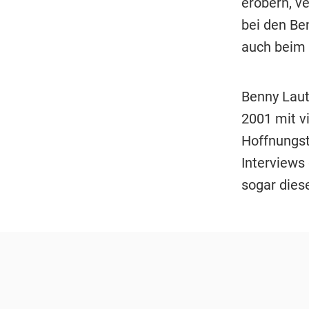
erobern, v
bei den Ben
auch beim 
Benny Laut
2001 mit v
Hoffnungstr
Interviews 
sogar dies