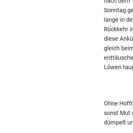
nach dem T
Sonntag ge
lange in de
Rückkehr i
diese Ankü
gleich bei
enttäusche
Löwen taug
Ohne Hoffn
sonst Mut 
dümpelt und