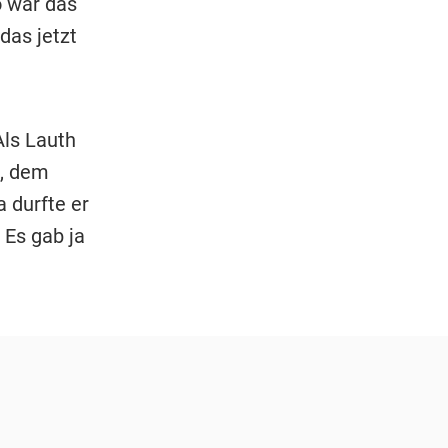
o war das
das jetzt
Als Lauth
“, dem
 durfte er
 Es gab ja