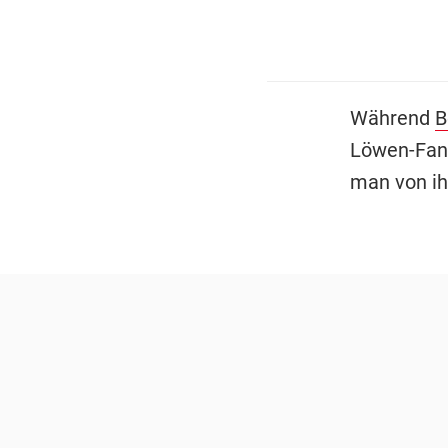
Während
B
Löwen-Fans
man von ih