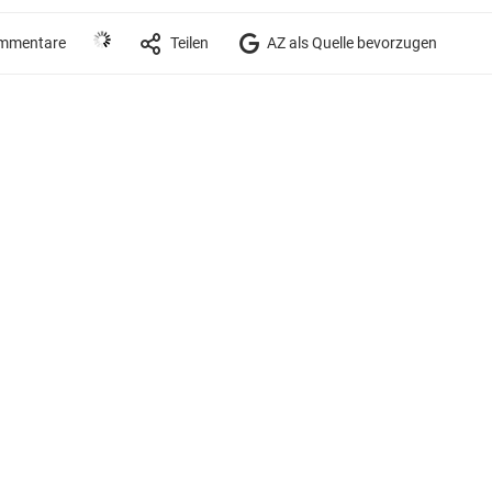
mmentare
Teilen
AZ als Quelle bevorzugen