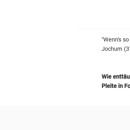
"Wenn's so
Jochum (37
Wie enttäu
Pleite in F