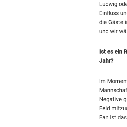
Ludwig oder
Einfluss u
die Gäste 
und wir wä
Ist es ein 
Jahr?
Im Moment 
Mannschaft.
Negative g
Feld mitzu
Fan ist da