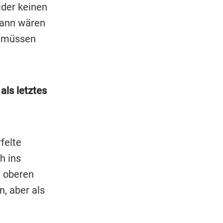
ider keinen
dann wären
n müssen
als letztes
felte
h ins
m oberen
, aber als