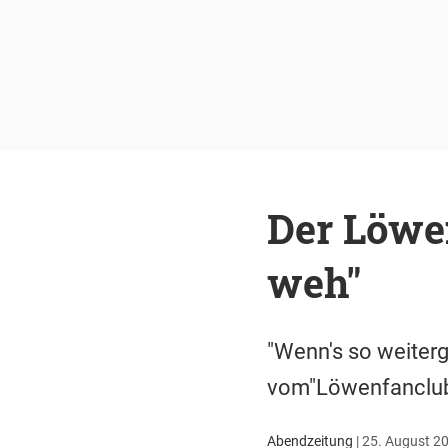
Der Löwen
weh"
"Wenn's so weiterg
vom"Löwenfanclub M
Abendzeitung
|
25. August 20