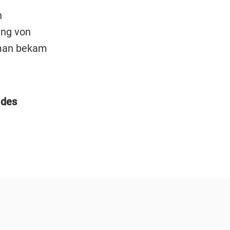
n
ung von
d man bekam
 des