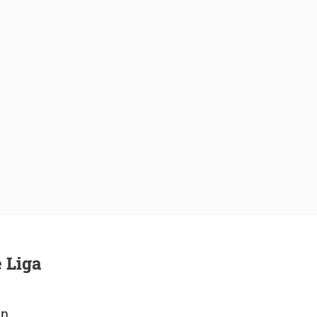
e Liga
en