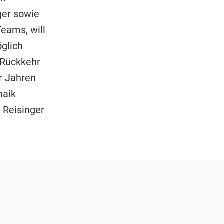
er sowie
eams, will
glich
 Rückkehr
er Jahren
maik
 Reisinger