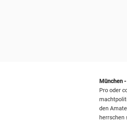
München 
Pro oder c
machtpolit
den Amateu
herrschen 