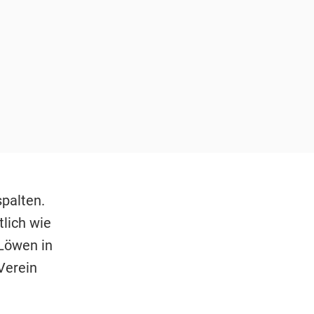
spalten.
tlich wie
 Löwen in
Verein