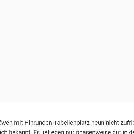
öwen mit Hinrunden-Tabellenplatz neun nicht zufri
lich bekannt. Es lief eben nur phasenweise gut in d