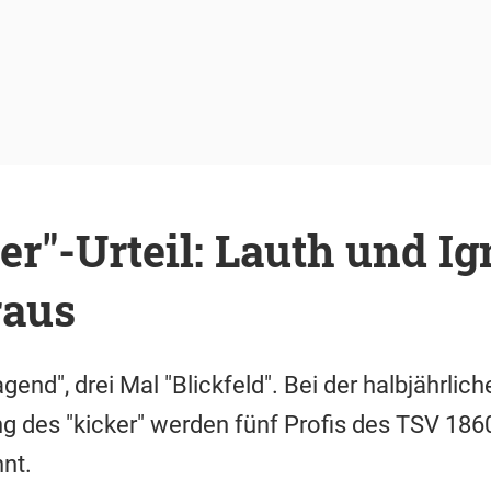
er"-Urteil: Lauth und Ig
raus
end", drei Mal "Blickfeld". Bei der halbjährlich
g des "kicker" werden fünf Profis des TSV 1860
nt.