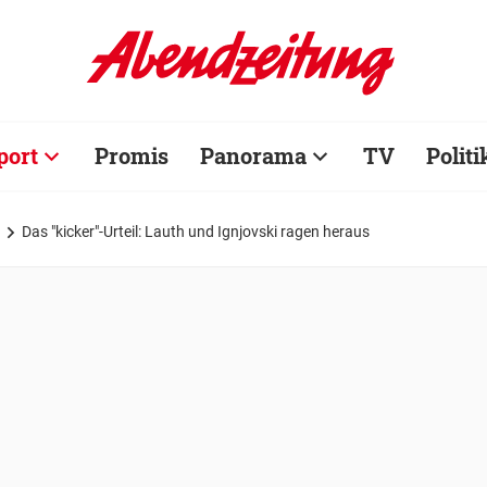
port
Promis
Panorama
TV
Politi
Das "kicker"-Urteil: Lauth und Ignjovski ragen heraus