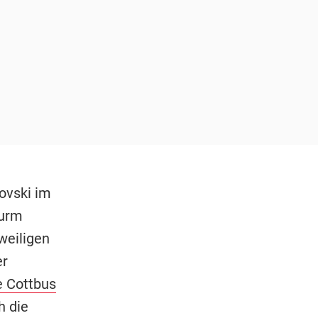
jovski im
urm
weiligen
er
e Cottbus
h die