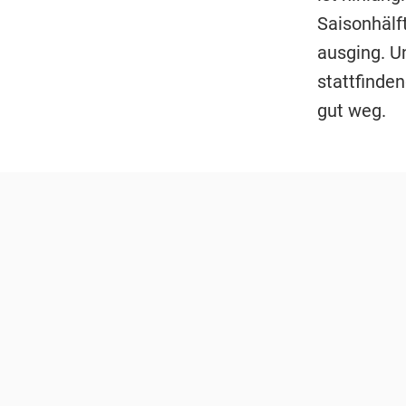
Saisonhälf
ausging. U
stattfinde
gut weg.