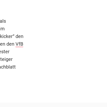
als
im
„kicker“ den
gen den
VfB
ester
teiger
achblatt