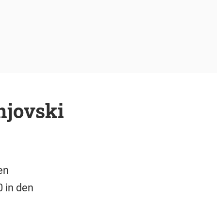
njovski
en
 in den