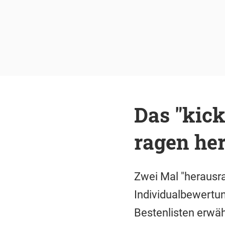
Das "kick
ragen he
Zwei Mal "herausrag
Individualbewertun
Bestenlisten erwäh