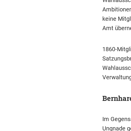
Ambitionen
keine Mitg
Amt übern
1860-Mitgl
Satzungsbr
Wahlaussch
Verwaltung
Bernhar
Im Gegensa
Ungnade ge