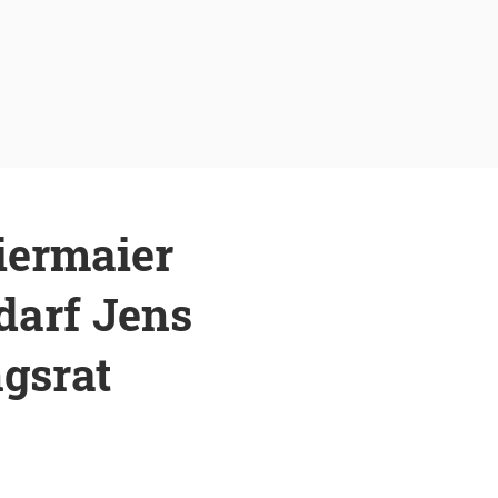
iermaier
darf Jens
gsrat