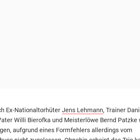
ch Ex-Nationaltorhüter
Jens Lehmann
, Trainer Dani
Vater Willi Bierofka und Meisterlöwe Bernd Patzke
gen, aufgrund eines Formfehlers allerdings vom
uss nicht zugelassen. Ohnehin scheint das Trio k