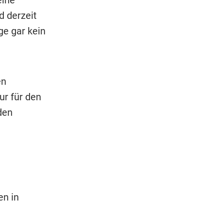
d derzeit
ge gar kein
en
ur für den
den
en in