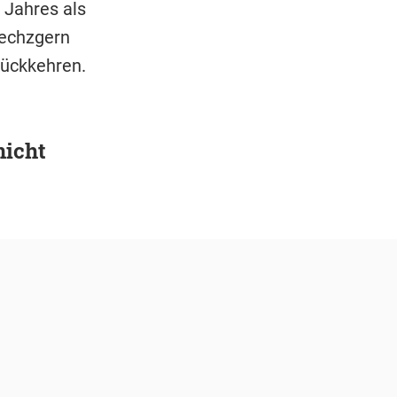
n Jahres als
Sechzgern
rückkehren.
nicht