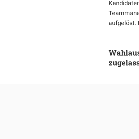
Kandidatenl
Teammanage
aufgelöst.
Wahlaus
zugelas