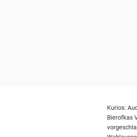
Kurios: Au
Bierofkas 
vorgeschla
Wahlaussch