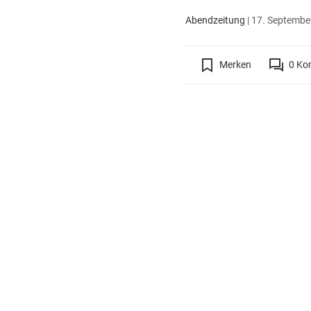
Abendzeitung
|
17. September
Merken
0
Ko