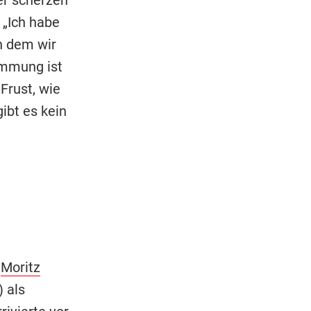
 „Ich habe
n dem wir
immung ist
-Frust, wie
ibt es kein
n
Moritz
) als