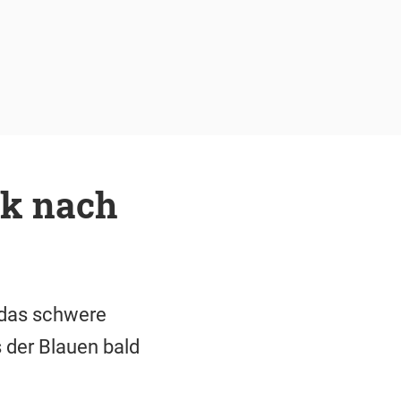
ck nach
t das schwere
s der Blauen bald