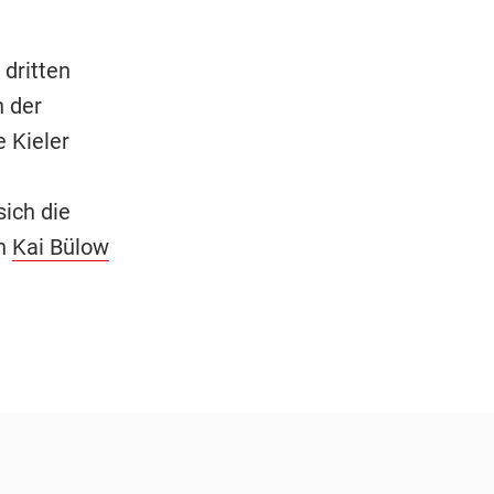
dritten
n der
e Kieler
sich die
on
Kai Bülow