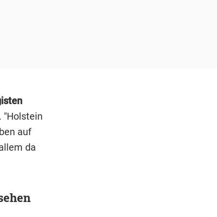
isten
 "Holstein
aben auf
allem da
rsehen