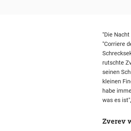
"Die Nacht 
"Corriere d
Schrecksek
rutschte Z
seinen Sch
kleinen Fi
habe imme
was es ist
Zverev w