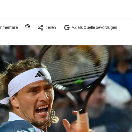
r
mmentare
Teilen
AZ als Quelle bevorzugen