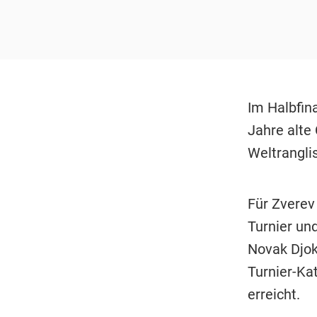
Im Halbfina
Jahre alte 
Weltrangli
Für Zverev
Turnier un
Novak Djok
Turnier-Ka
erreicht.