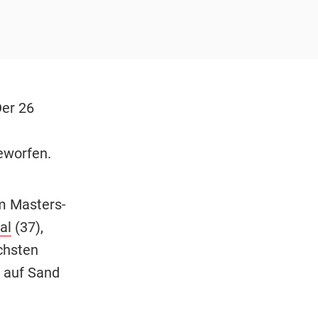
Der 26
worfen.
em Masters-
al
(37),
chsten
s auf Sand