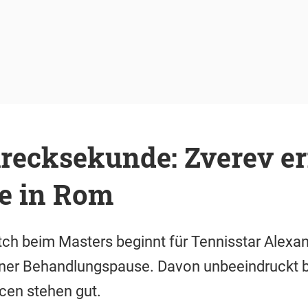
recksekunde: Zverev er
le in Rom
tch beim Masters beginnt für Tennisstar Alexa
iner Behandlungspause. Davon unbeeindruckt be
ncen stehen gut.