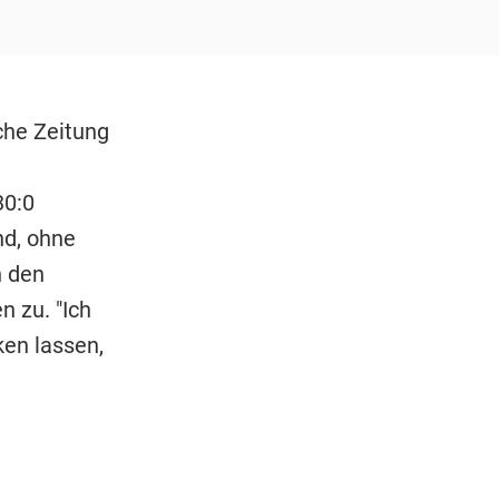
sche Zeitung
30:0
nd, ohne
h den
 zu. "Ich
en lassen,