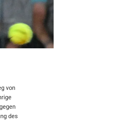
eg von
hrige
 gegen
ang des