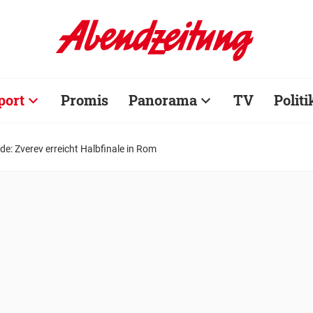
port
Promis
Panorama
TV
Politi
e: Zverev erreicht Halbfinale in Rom