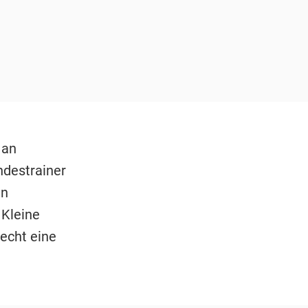
 an
ndestrainer
en
Kleine
 echt eine