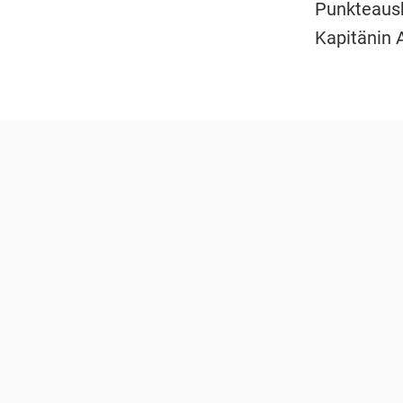
Punkteausb
Kapitänin A