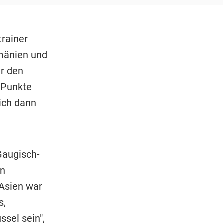
trainer
mänien und
ür den
 Punkte
ich dann
Gaugisch-
en
Asien war
s,
sel sein",