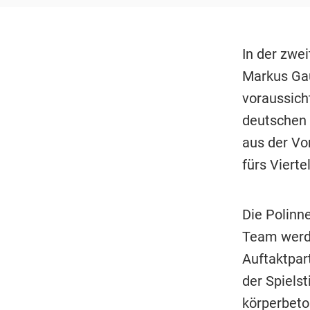
In der zwe
Markus Gau
voraussich
deutschen 
aus der Vo
fürs Vierte
Die Polinne
Team werde
Auftaktpar
der Spielst
körperbeto