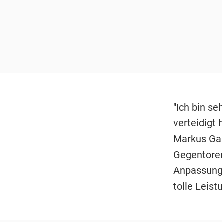
"Ich bin se
verteidigt 
Markus Gau
Gegentoren
Anpassunge
tolle Leistu