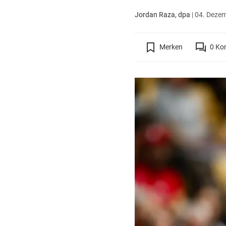
Jordan Raza, dpa
|
04. Dezem
Merken
0
Ko