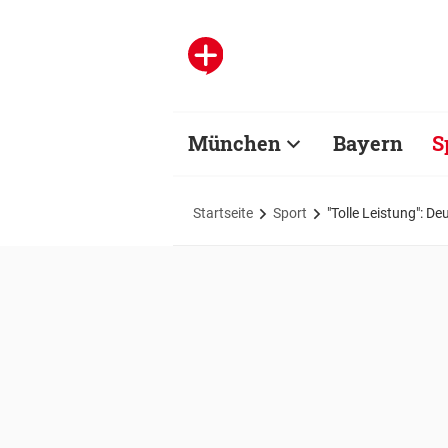
München
Bayern
S
Startseite
Sport
"Tolle Leistung": D