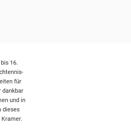
 bis 16.
chtennis-
iten für
r dankbar
men und in
m dieses
d Kramer.