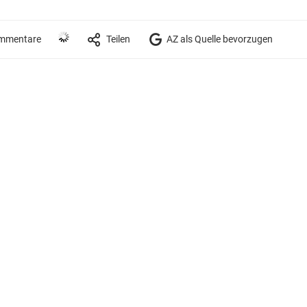
mmentare
Teilen
AZ als Quelle bevorzugen