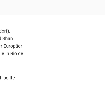
orf),
d Shan
er Europäer
e in Rio de
 sollte