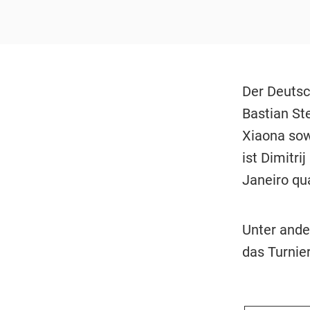
Der Deutsc
Bastian St
Xiaona sow
ist Dimitr
Janeiro qual
Unter ande
das Turnier