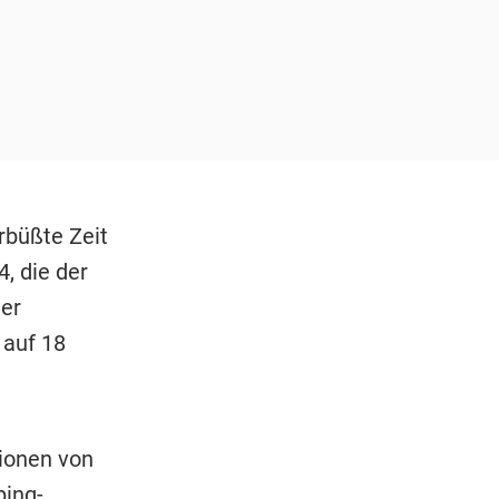
rbüßte Zeit
, die der
der
 auf 18
ionen von
ping-