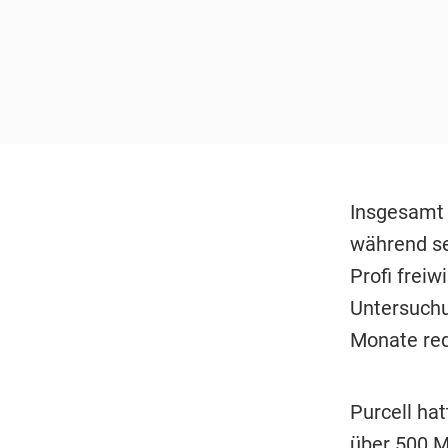
Insgesamt 
während se
Profi freiw
Untersuchu
Monate redu
Purcell ha
über 500 Mi