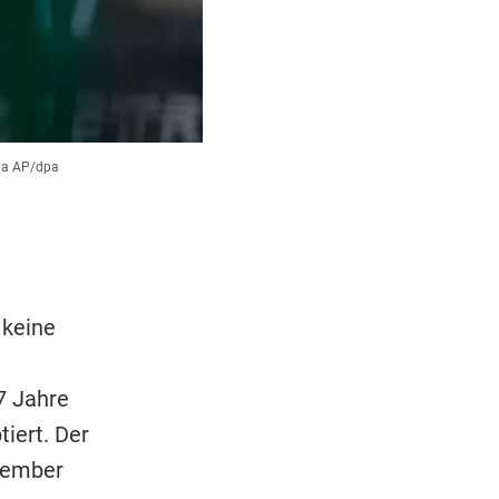
ia AP/dpa
 keine
27 Jahre
tiert. Der
zember