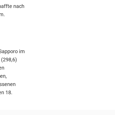
haffte nach
um.
 Sapporo im
 (298,6)
en
en,
ossenen
en 18.