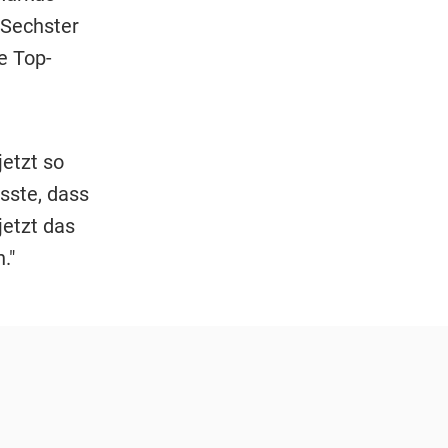
s Sechster
e Top-
etzt so
usste, dass
jetzt das
."