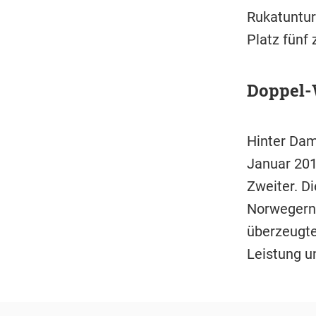
Rukatuntur
Platz fünf
Doppel-W
Hinter Dam
Januar 201
Zweiter. D
Norwegern
überzeugte
Leistung u