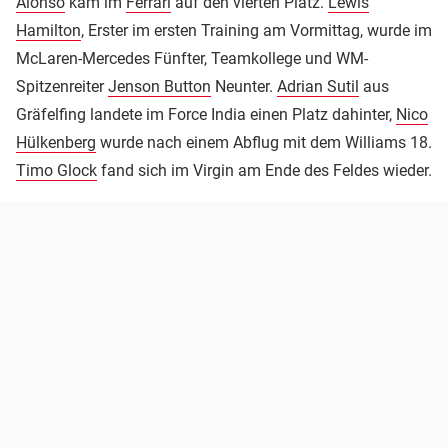
Alonso
kam im
Ferrari
auf den vierten Platz.
Lewis
Hamilton
, Erster im ersten Training am Vormittag, wurde im
McLaren-Mercedes Fünfter, Teamkollege und WM-
Spitzenreiter
Jenson Button
Neunter.
Adrian Sutil
aus
Gräfelfing landete im Force India einen Platz dahinter,
Nico
Hülkenberg
wurde nach einem Abflug mit dem Williams 18.
Timo Glock
fand sich im Virgin am Ende des Feldes wieder.