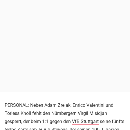
PERSONAL: Neben Adam Zrelak, Enrico Valentini und
Törless Knöll fehlt den Nürnbergern Virgil Misidjan
gesperrt, der beim 1:1 gegen den
VfB Stuttgart
seine fünfte
Gelbe Karte sah. Huub Stevens, der seinen 100. Ligasieg