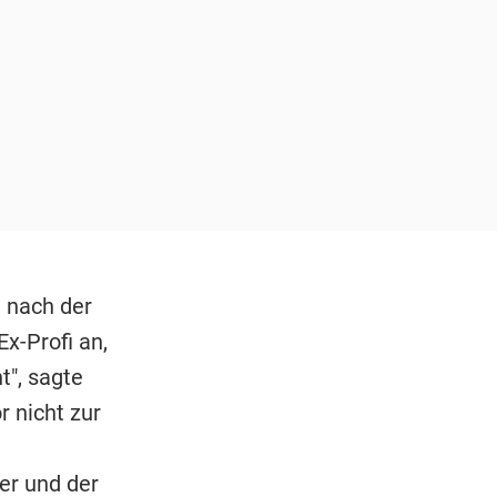
h nach der
x-Profi an,
t", sagte
 nicht zur
u
er und der