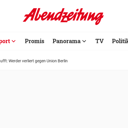
port
Promis
Panorama
TV
Politi
ft: Werder verliert gegen Union Berlin