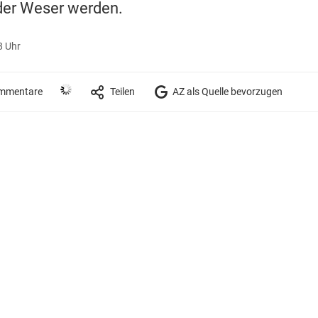
der Weser werden.
8 Uhr
mmentare
Teilen
AZ als Quelle bevorzugen