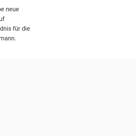
be neue
uf
nis für die
umann.