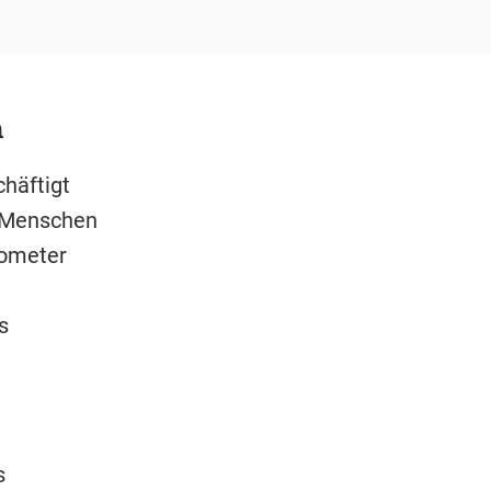
n
häftigt
n Menschen
gometer
s
s