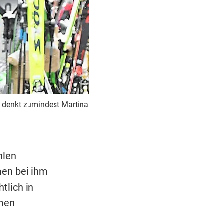
 denkt zumindest Martina
hlen
men bei ihm
tlich in
hmen