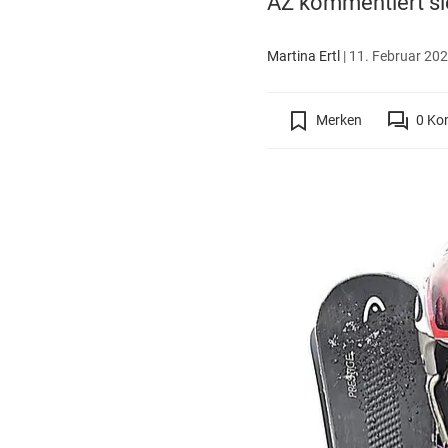
AZ kommentiert sie
Martina Ertl
|
11. Februar 202
Merken
0
Ko