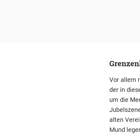
Grenzenl
Vor allem 
der in die
um die Med
Jubelszene
alten Verei
Mund legen