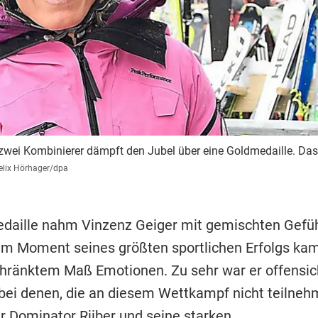
wei Kombinierer dämpft den Jubel über eine Goldmedaille. Das
elix Hörhager/dpa
daille nahm Vinzenz Geiger mit gemischten Gefü
Im Moment seines größten sportlichen Erfolgs ka
chränktem Maß Emotionen. Zu sehr war er offensich
ei denen, die an diesem Wettkampf nicht teilne
er Dominator Riiber und seine starken