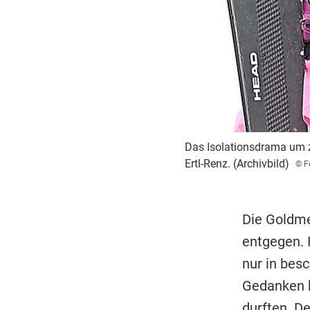
Das Isolationsdrama um z
Ertl-Renz. (Archivbild)
© F
Die Goldme
entgegen. 
nur in bes
Gedanken b
durften. D